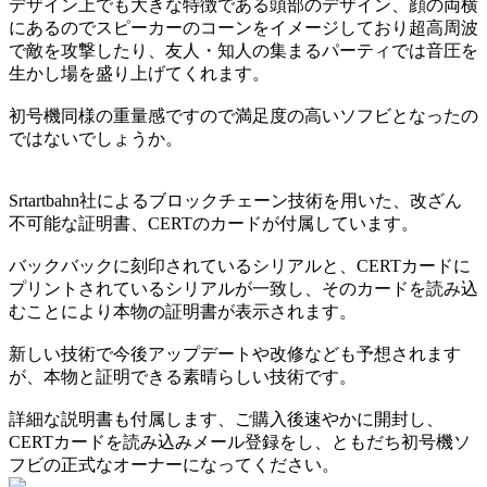
デザイン上でも大きな特徴である頭部のデザイン、顔の両横
にあるのでスピーカーのコーンをイメージしており超高周波
で敵を攻撃したり、友人・知人の集まるパーティでは音圧を
生かし場を盛り上げてくれます。
初号機同様の重量感ですので満足度の高いソフビとなったの
ではないでしょうか。
Srtartbahn社によるブロックチェーン技術を用いた、改ざん
不可能な証明書、CERTのカードが付属しています。
バックバックに刻印されているシリアルと、CERTカードに
プリントされているシリアルが一致し、そのカードを読み込
むことにより本物の証明書が表示されます。
新しい技術で今後アップデートや改修なども予想されます
が、本物と証明できる素晴らしい技術です。
詳細な説明書も付属します、ご購入後速やかに開封し、
CERTカードを読み込みメール登録をし、ともだち初号機ソ
フビの正式なオーナーになってください。