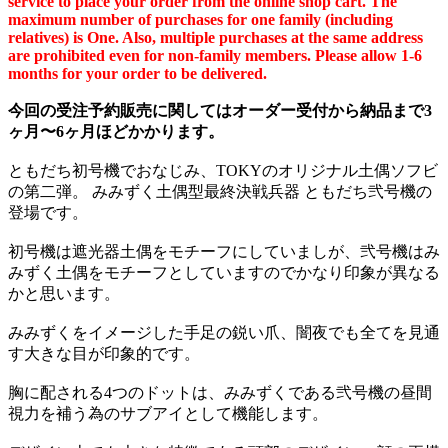
service to place your order from the online shop cart. The
maximum number of purchases for one family (including
relatives) is One. Also, multiple purchases at the same address
are prohibited even for non-family members. Please allow 1-6
months for your order to be delivered.
今回の受注予約販売に関してはオーダー受付から納品まで3
ヶ月〜6ヶ月ほどかかります。
ともだち初号機でおなじみ、TOKYのオリジナル土偶ソフビ
の第二弾。 みみずく土偶型最終決戦兵器 ともだち弐号機の
登場です。
初号機は遮光器土偶をモチーフにしていましが、弐号機はみ
みずく土偶をモチーフとしていますのでかなり印象が異なる
かと思います。
みみずくをイメージした手足の鋭い爪、闇夜でも全てを見通
す大きな目が印象的です。
胸に配される4つのドットは、みみずくである弐号機の昼間
視力を補う為のサブアイとして機能します。