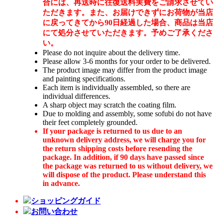
合には、再送時に往復送料実費をご請求させてい
ただきます。また、お届けできずにお荷物が当店
に戻ってきてから90日経過した場合、商品は当店
にて処分させていただきます。予めご了承くださ
い。
Please do not inquire about the delivery time.
Please allow 3-6 months for your order to be delivered.
The product image may differ from the product image
and painting specifications.
Each item is individually assembled, so there are
individual differences.
A sharp object may scratch the coating film.
Due to molding and assembly, some sofubi do not have
their feet completely grounded.
If your package is returned to us due to an
unknown delivery address, we will charge you for
the return shipping costs before resending the
package. In addition, if 90 days have passed since
the package was returned to us without delivery, we
will dispose of the product. Please understand this
in advance.
ショッピングガイド
お問い合わせ