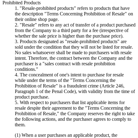
Prohibited Products
1. "Resale-prohibited products" refers to products that have
the description "Terms Concerning Prohibition of Resale" on
their online shop page.
2. "Resale" refers to any act of transfer of a product purchased
from the Company to a third party for a fee (irrespective of
whether the sale price is higher than the purchase price).
3. Products designated as "resale-prohibited products" are
sold under the condition that they will not be listed for resale.
No sales whatsoever shall be made to purchasers with resale
intent. Therefore, the contract between the Company and the
purchaser is a "sales contract with resale prohibition
conditions."
4. The concealment of one's intent to purchase for resale
while under the terms of the "Terms Concerning the
Prohibition of Resale" is a fraudulent crime (Article 246,
Paragraph 1 of the Penal Code), with validity from the time of
product purchase.
5. With respect to purchasers that list applicable items for
resale despite their agreement to the "Terms Concerning the
Prohibition of Resale," the Company reserves the right to take
the following actions, and the purchaser agrees to comply to
them.
(1) When a user purchases an applicable product, the