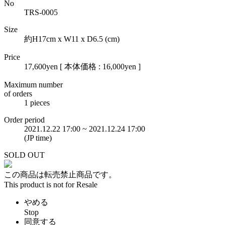
No
TRS-0005
Size
約H17cm x W11 x D6.5 (cm)
Price
17,600yen
[ 本体価格 : 16,000yen ]
Maximum number
of orders
1 pieces
Order period
2021.12.22 17:00 ~ 2021.12.24 17:00
(JP time)
SOLD OUT
この商品は転売禁止商品です。
This product is not for Resale
やめる
Stop
同意する