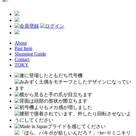
About
Past Item
Shopping Guide
Contact
TOKY